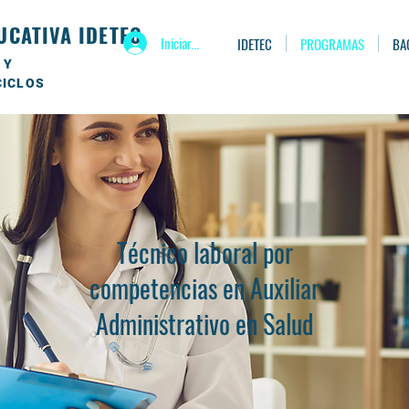
UCATIVA IDETEC
Iniciar sesión
IDETEC
PROGRAMAS
BA
 Y
CICLOS
Técnico laboral por
competencias en Auxiliar
Administrativo en Salud