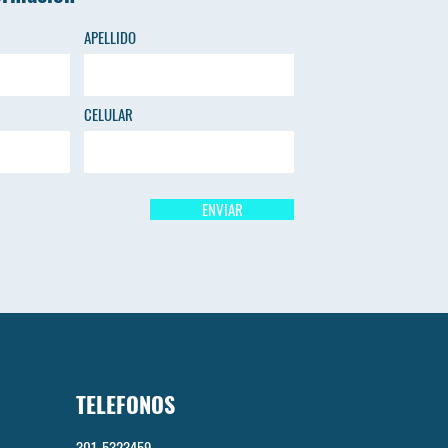
APELLIDO
CELULAR
ENVIAR
TELEFONOS
301-5323459