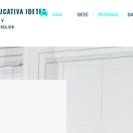
UCATIVA IDETEC
Iniciar sesión
IDETEC
PROGRAMAS
BA
 Y
CICLOS