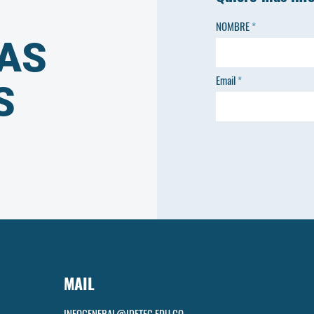
NOMBRE
AS
Email
S
MAIL
INFOGENERAL@IDETEC.EDU.CO