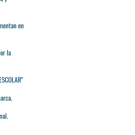
ementan en
or la
EESCOLAR"
marca.
nal.