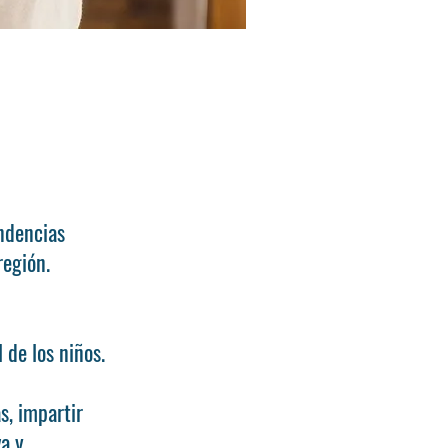
endencias
región.
 de los niños.
s, impartir
va y