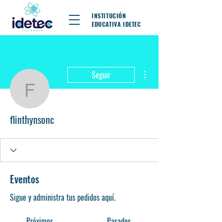
INSTITUCIÓN
EDUCATIVA IDETEC
Más acciones
Seguir
flinthynsonc
flinthynsonc
Eventos
Sigue y administra tus pedidos aquí.
Próximos
Pasados