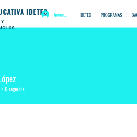
UCATIVA IDETEC
Iniciar sesión
IDETEC
PROGRAMAS
BA
 Y
CICLOS
López
0
seguidos