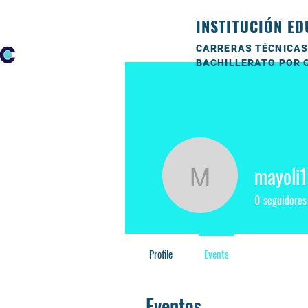
INSTITUCIÓN ED
CARRERAS TÉCNICAS
BACHILLERATO POR 
mayoli
mayoli19
0
seguidores
Profile
Events
Eventos