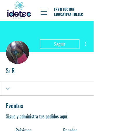
INSTITUCIÓN
EDUCATIVA IDETEC
Más acciones
Seguir
Sr R
Eventos
Sigue y administra tus pedidos aquí.
Próximos
Pasados