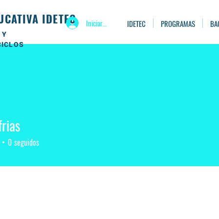
UCATIVA IDETEC
Iniciar sesión
IDETEC
PROGRAMAS
BA
 Y
CICLOS
frias
0
seguidos