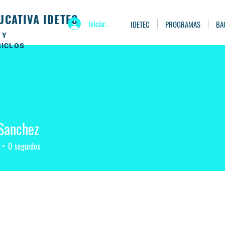
UCATIVA IDETEC
Iniciar sesión
IDETEC
PROGRAMAS
BA
 Y
CICLOS
Sanchez
0
seguidos