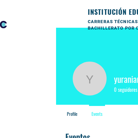
INSTITUCIÓN ED
CARRERAS TÉCNICAS
BACHILLERATO POR 
yurania
yuraniari
0
seguidores
Profile
Events
Eventos